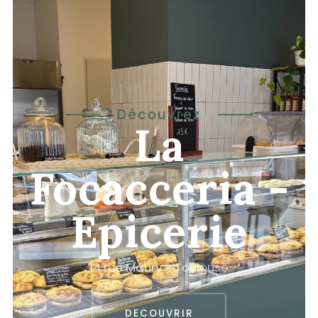
Découvrez
La
Focacceria -
Epicerie
1
4
r
u
e
M
a
u
r
y
-
T
o
u
l
o
u
s
e
DECOUVRIR