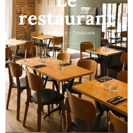
restaurant
8
r
u
e
M
a
u
r
y
-
T
o
u
l
o
u
s
e
DECOUVRIR